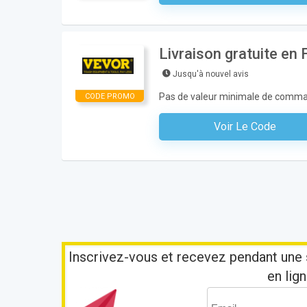
Livraison gratuite en
Jusqu'à nouvel avis
Pas de valeur minimale de comm
CODE PROMO
Voir Le Code
Aucun Code N'est Nécess
Inscrivez-vous et recevez pendant une 
en lign