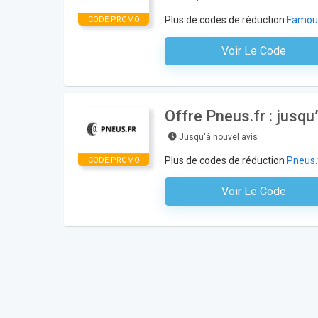
Plus de codes de réduction
Famou
CODE PROMO
Voir Le Code
Aucun Code N'est Nécess
Offre Pneus.fr : jusqu
Jusqu'à nouvel avis
Plus de codes de réduction
Pneus.
CODE PROMO
Voir Le Code
Aucun Code N'est Nécess