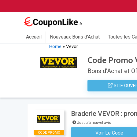
Accueil
Nouveaux Bons d’Achat
Toutes les C
Home
»
Vevor
Code Promo 
Bons d'Achat et Of
SITE OUVE
Braderie VEVOR : prom
Jusqu'à nouvel avis
Voir Le Code
CODE PROMO
Aucun Code N'est Nécess