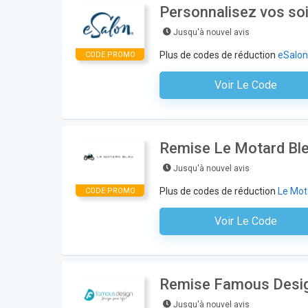
Personnalisez vos so
Jusqu'à nouvel avis
Plus de codes de réduction
eSalon
CODE PROMO
Voir Le Code
Aucun Code N'est Nécess
Remise Le Motard Bleu
Jusqu'à nouvel avis
Plus de codes de réduction
Le Mot
CODE PROMO
Voir Le Code
Aucun Code N'est Nécess
Remise Famous Design 
Jusqu'à nouvel avis