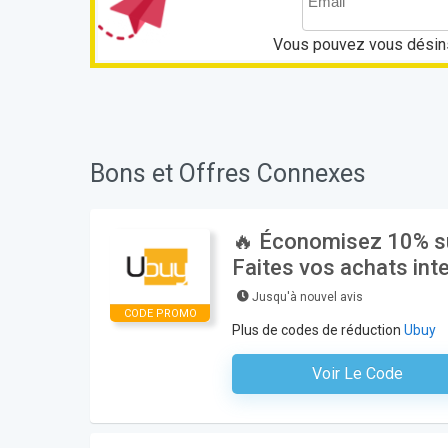
Vous pouvez vous désins
Bons et Offres Connexes
🔥 Économisez 10% s
Faites vos achats int
Jusqu'à nouvel avis
CODE PROMO
Plus de codes de réduction
Ubuy
Voir Le Code
Aucun Code N'est Nécess