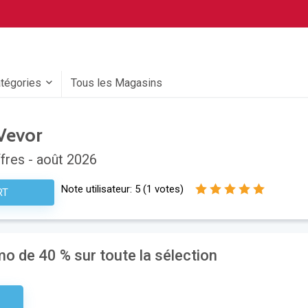
atégories
Tous les Magasins
Vevor
fres - août 2026
Note utilisateur:
5
(
1
votes)
RT
o de 40 % sur toute la sélection
aire