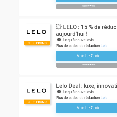
*******
💥 LELO : 15 % de rédu
aujourd’hui !
Jusqu'à nouvel avis
CODE PROMO
Plus de codes de réduction
Lelo
Voir Le Code
Abonnez-Vous À La Newslette
*******
Lelo Deal : luxe, innov
Jusqu'à nouvel avis
Plus de codes de réduction
Lelo
CODE PROMO
Voir Le Code
Aucun Code N'est Nécessair