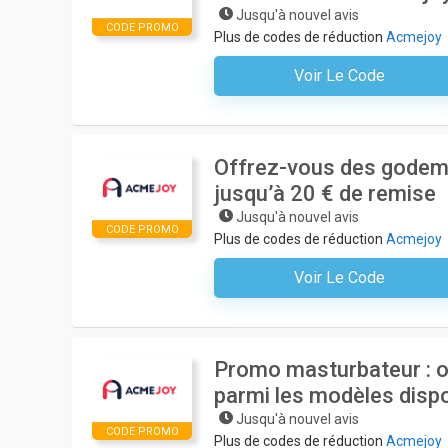
Jusqu'à nouvel avis
CODE PROMO
Plus de codes de réduction
Acmejoy
Voir Le Code
Aucun Code N'est Nécessair
Offrez-vous des godemi
jusqu’à 20 € de remise
Jusqu'à nouvel avis
CODE PROMO
Plus de codes de réduction
Acmejoy
Voir Le Code
Aucun Code N'est Nécessair
Promo masturbateur : o
parmi les modèles disp
Jusqu'à nouvel avis
CODE PROMO
Plus de codes de réduction
Acmejoy