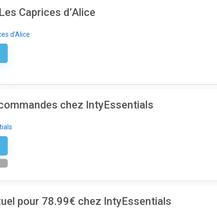
 Les Caprices d’Alice
es d'Alice
e
s commandes chez IntyEssentials
tials
r
uel pour 78.99€ chez IntyEssentials