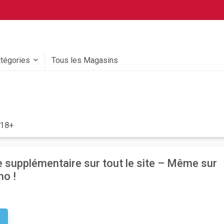
atégories
Tous les Magasins
'18+
 supplémentaire sur tout le site – Même sur
mo !
0