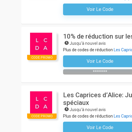
Voir Le Code
Aucun Code N'est Nécessair
10% de réduction sur l
Jusqu'à nouvel avis
Plus de codes de réduction
Les Capric
CODE PROMO
Voir Le Code
S'inscrire À La Newslette
*******
Les Caprices d’Alice: J
spéciaux
Jusqu'à nouvel avis
Plus de codes de réduction
Les Capric
CODE PROMO
Voir Le Code
Aucun Code N'est Nécessair