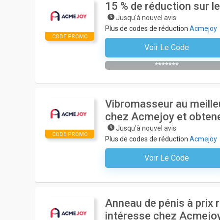
15 % de réduction sur
Jusqu'à nouvel avis
Plus de codes de réduction
Acmejoy
CODE PROMO
Voir Le Code
Impact1
*******
Vibromasseur au meilleur
chez Acmejoy et obtene
Jusqu'à nouvel avis
CODE PROMO
Plus de codes de réduction
Acmejoy
Voir Le Code
Aucun Code N'est Nécessair
Anneau de pénis à prix 
intéresse chez Acmejoy 