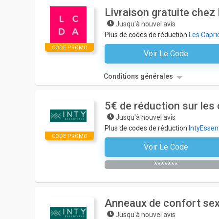
Livraison gratuite chez
Jusqu'à nouvel avis
Plus de codes de réduction
Les Capric
CODE PROMO
Voir Le Code
Aucun Code N'est Nécessair
Conditions générales
5€ de réduction sur le
Jusqu'à nouvel avis
Plus de codes de réduction
IntyEssen
CODE PROMO
Voir Le Code
S'abonner À La Newslette
*******
Anneaux de confort sex
Jusqu'à nouvel avis