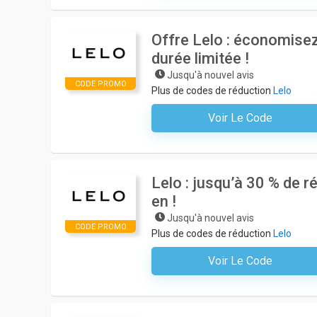
Offre Lelo : économisez
durée limitée !
Jusqu'à nouvel avis
CODE PROMO
Plus de codes de réduction
Lelo
Voir Le Code
Aucun Code N'est Nécessair
Lelo : jusqu’à 30 % de r
en !
Jusqu'à nouvel avis
CODE PROMO
Plus de codes de réduction
Lelo
Voir Le Code
Aucun Code N'est Nécessair