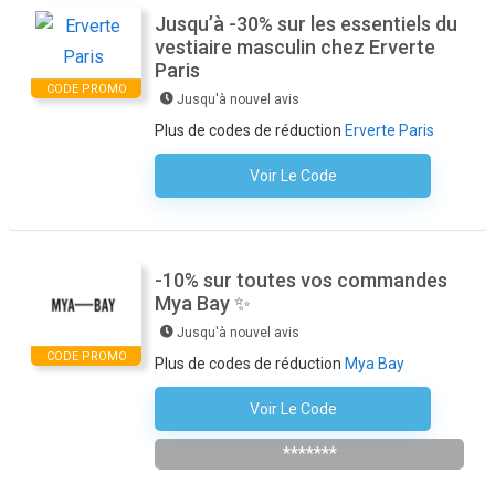
Jusqu’à -30% sur les essentiels du
vestiaire masculin chez Erverte
Paris
CODE PROMO
Jusqu'à nouvel avis
Plus de codes de réduction
Erverte Paris
Voir Le Code
Aucun Code N'est Nécessaire
-10% sur toutes vos commandes
Mya Bay ✨
Jusqu'à nouvel avis
CODE PROMO
Plus de codes de réduction
Mya Bay
Voir Le Code
S'inscrire À La Newsletter
*******