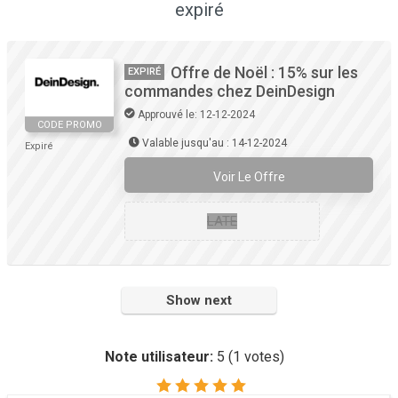
expiré
Offre de Noël : 15% sur les
EXPIRÉ
commandes chez DeinDesign
Approuvé le: 12-12-2024
CODE PROMO
Valable jusqu'au : 14-12-2024
Expiré
Voir Le Offre
LATE
Show next
Note utilisateur:
5
(
1
votes)