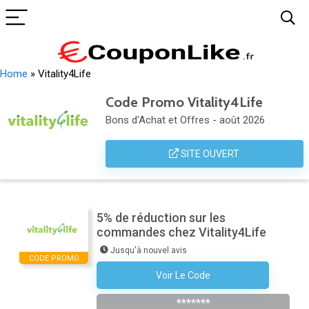
Home
»
Vitality4Life
Code Promo Vitality4Life
Bons d'Achat et Offres - août 2026
SITE OUVERT
5% de réduction sur les
commandes chez Vitality4Life
Jusqu'à nouvel avis
CODE PROMO
Voir Le Code
S'inscrire À La Newsletter
*******