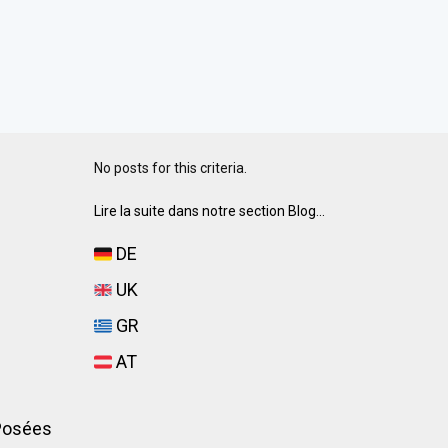
No posts for this criteria.
Lire la suite dans notre section Blog...
DE
é
UK
GR
AT
Posées