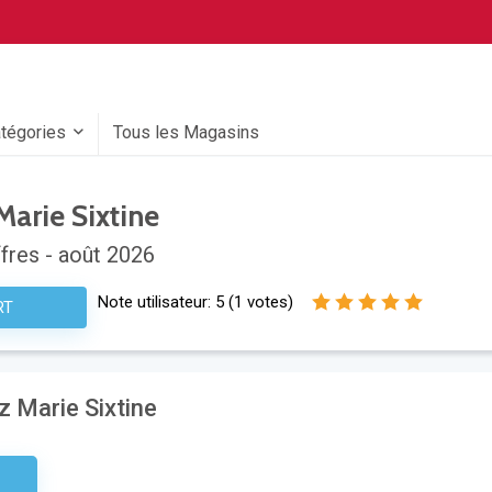
atégories
Tous les Magasins
arie Sixtine
fres - août 2026
Note utilisateur:
5
(
1
votes)
RT
z Marie Sixtine
aire