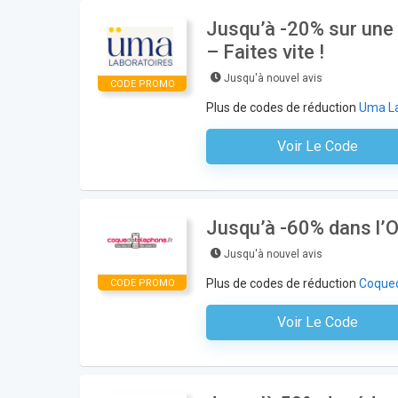
Jusqu’à -20% sur une 
– Faites vite !
Jusqu'à nouvel avis
CODE PROMO
Plus de codes de réduction
Uma La
Voir Le Code
Aucun Code N'est Nécess
Jusqu’à -60% dans l’
Jusqu'à nouvel avis
Plus de codes de réduction
Coque
CODE PROMO
Voir Le Code
Aucun Code N'est Nécess