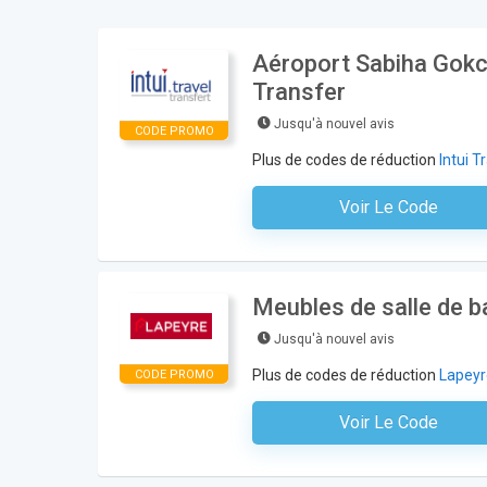
Aéroport Sabiha Gokcen
Transfer
Jusqu'à nouvel avis
CODE PROMO
Plus de codes de réduction
Intui T
Voir Le Code
Aucun Code N'est Nécess
Meubles de salle de 
Jusqu'à nouvel avis
Plus de codes de réduction
Lapeyr
CODE PROMO
Voir Le Code
Aucun Code N'est Nécess