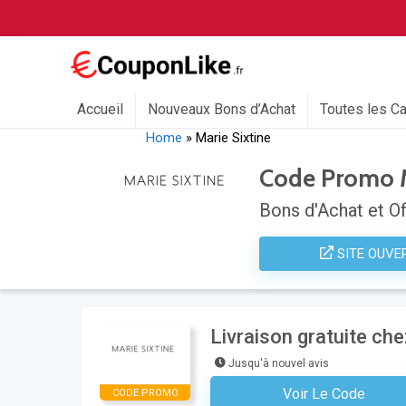
Accueil
Nouveaux Bons d’Achat
Toutes les C
Home
»
Marie Sixtine
Code Promo M
Bons d'Achat et Of
SITE OUVE
Livraison gratuite che
Jusqu'à nouvel avis
Voir Le Code
CODE PROMO
Aucun Code N'est Nécess