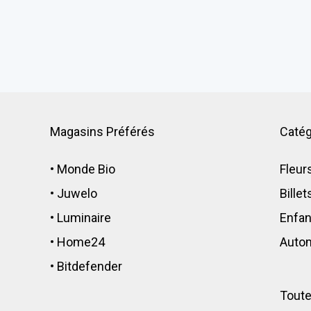
Magasins Préférés
Catég
•
Monde Bio
Fleur
•
Juwelo
Bille
•
Luminaire
Enfan
•
Home24
Auto
•
Bitdefender
Toute