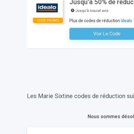
Jusqu’à 50% de réduct
Jusqu'à nouvel avis
Plus de codes de réduction
Idealo
CODE PROMO
Voir Le Code
Aucun Code N'est Nécess
Les Marie Sixtine codes de réduction sui
Nous sommes désolés.