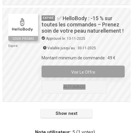
✅ HelloBody : -15 % sur
EXPIRÉ
toutes les commandes – Prenez
soin de votre peau naturellement !
Approuvé le: 13-11-2025
CODE PROMO
Expiré
Valable jusqu'au : 30-11-2025
Montant minimum de commande : 49 €
Voir Le Offre
AUTUMN30
Show next
Note utilisateur:
5
(
1
votes)