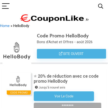
Home
»
HelloBody
Code Promo HelloBody
Bons d'Achat et Offres - août 2026
SITE OUVERT
⭐ 20% de réduction avec ce code
promo HelloBody
Jusqu'à nouvel avis
CODE PROMO
Voir Le Code
S'abonner À La Newsletter De La Boutique
*******