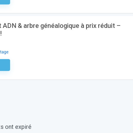
t ADN & arbre généalogique à prix réduit –
!
tage
aire
s ont expiré