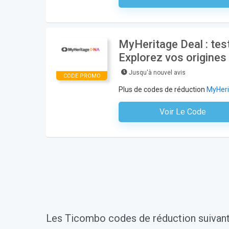
MyHeritage Deal : tes
Explorez vos origines 
Jusqu'à nouvel avis
CODE PROMO
Plus de codes de réduction
MyHeri
Voir Le Code
Aucun Code N'est Nécess
Les Ticombo codes de réduction suivant