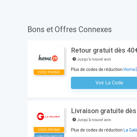
Bons et Offres Connexes
Retour gratuit dès 4
Jusqu'à nouvel avis
Plus de codes de réduction
Home
CODE PROMO
Voir Le Code
Aucun Code N'est Nécess
Livraison gratuite dè
Jusqu'à nouvel avis
Plus de codes de réduction
La Gale
CODE PROMO
LIVRAISON GRATUITE