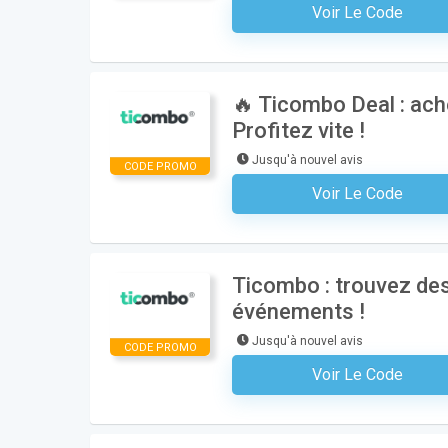
Voir Le Code
Aucun Code N'est Nécess
🔥 Ticombo Deal : ach
Profitez vite !
Jusqu'à nouvel avis
CODE PROMO
Voir Le Code
Aucun Code N'est Nécess
Ticombo : trouvez des
événements !
Jusqu'à nouvel avis
CODE PROMO
Voir Le Code
Aucun Code N'est Nécess