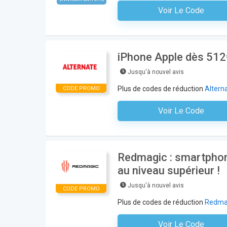
Voir Le Code
Aucun Code N'est Nécess
iPhone Apple dès 512
Jusqu'à nouvel avis
Plus de codes de réduction
Altern
CODE PROMO
Voir Le Code
Aucun Code N'est Nécess
Redmagic : smartphon
au niveau supérieur !
Jusqu'à nouvel avis
CODE PROMO
Plus de codes de réduction
Redma
Voir Le Code
Aucun Code N'est Nécess