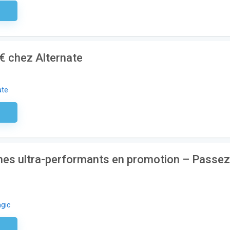
aire
€ chez Alternate
ate
aire
es ultra-performants en promotion – Passez
gic
aire