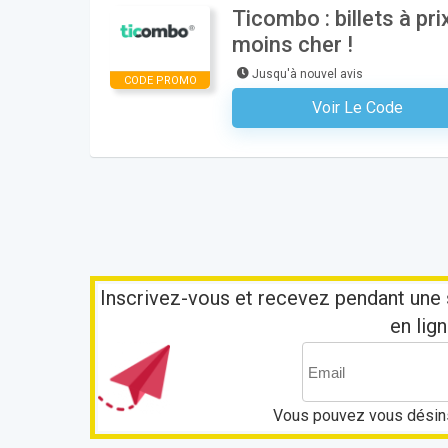
Ticombo : billets à p
moins cher !
Jusqu'à nouvel avis
CODE PROMO
Voir Le Code
Aucun Code N'est Nécess
Inscrivez-vous et recevez pendant une 
en lign
Vous pouvez vous désins