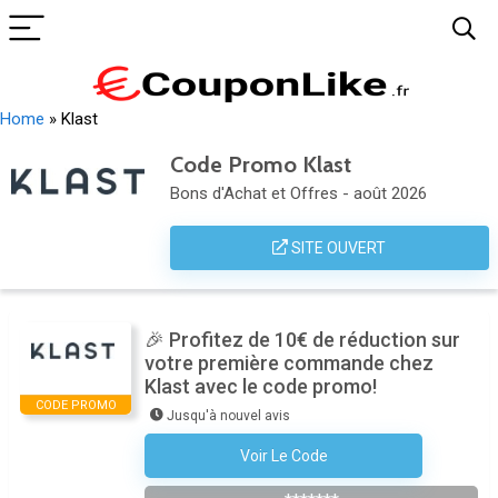
Home
»
Klast
Code Promo Klast
Bons d'Achat et Offres - août 2026
SITE OUVERT
🎉 Profitez de 10€ de réduction sur
votre première commande chez
Klast avec le code promo!
CODE PROMO
Jusqu'à nouvel avis
Voir Le Code
S'abonner À La Newsletter