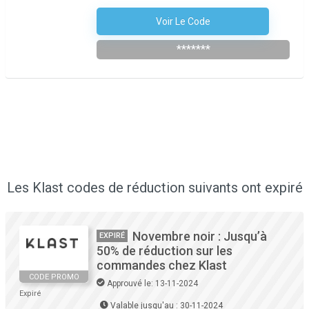
Voir Le Code
S'abonner À La Newsletter
*******
Les Klast codes de réduction suivants ont expiré
Novembre noir : Jusqu’à
EXPIRÉ
50% de réduction sur les
commandes chez Klast
CODE PROMO
Approuvé le: 13-11-2024
Expiré
Valable jusqu'au : 30-11-2024