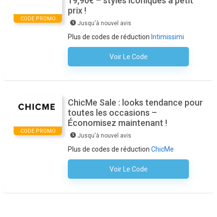
19,90€ – styles iconiques à petit
prix !
CODE PROMO
Jusqu'à nouvel avis
Plus de codes de réduction
Intimissimi
Voir Le Code
Aucun Code N'est Nécessaire
ChicMe Sale : looks tendance pour
toutes les occasions –
Économisez maintenant !
CODE PROMO
Jusqu'à nouvel avis
Plus de codes de réduction
ChicMe
Voir Le Code
Aucun Code N'est Nécessaire