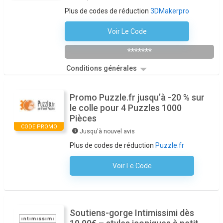
Plus de codes de réduction
3DMakerpro
Voir Le Code
Save10
*******
Conditions générales
Promo Puzzle.fr jusqu’à -20 % sur
le colle pour 4 Puzzles 1000
Pièces
CODE PROMO
Jusqu'à nouvel avis
Plus de codes de réduction
Puzzle.fr
Voir Le Code
Aucun Code N'est Nécessaire
Soutiens-gorge Intimissimi dès