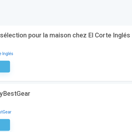
sélection pour la maison chez El Corte Inglés
e Inglés
aire
uyBestGear
stGear
aire