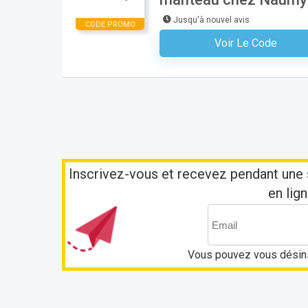
Jusqu'à nouvel avis
CODE PROMO
Voir Le Code
Aucun Code N'est Nécess
Inscrivez-vous et recevez pendant une 
en lign
Vous pouvez vous désins