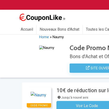
Accueil
Nouveaux Bons d’Achat
Toutes les C
Home
»
Naumy
Code Promo
Bons d'Achat et Of
SITE OUVE
10€ de réduction su
Jusqu'à nouvel avis
Voir Le Code
CODE PROMO
S'inscrire À La Newsl