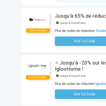
Jusqu’à 65% de réduc
Jusqu'à nouvel avis
Plus de codes de réduction
Tenden
CODE PROMO
Voir Le Code
Aucun Code N'est Nécess
⭐ Jusqu’à -20% sur le
IglooHome !
Jusqu'à nouvel avis
CODE PROMO
Plus de codes de réduction
Igloo
Voir Le Code
Aucun Code N'est Nécess