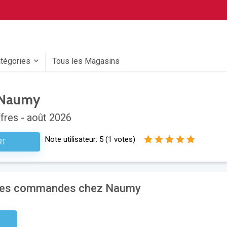
atégories
Tous les Magasins
 Naumy
fres - août 2026
Note utilisateur:
5
(
1
votes)
RT
r les commandes chez Naumy
etter