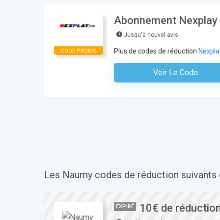
Abonnement Nexplay p
Jusqu'à nouvel avis
Plus de codes de réduction
Nexpla
CODE PROMO
Voir Le Code
Aucun Code N'est Nécess
Les Naumy codes de réduction suivants 
10€ de réductio
EXPIRÉ