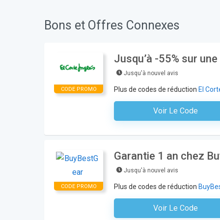
Bons et Offres Connexes
Jusqu’à -55% sur une 
Jusqu'à nouvel avis
Plus de codes de réduction
El Cort
CODE PROMO
Voir Le Code
Aucun Code N'est Nécess
Garantie 1 an chez B
Jusqu'à nouvel avis
Plus de codes de réduction
BuyBe
CODE PROMO
Voir Le Code
Aucun Code N'est Nécess