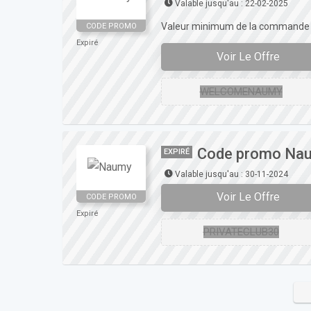
Valable jusqu'au : 22-02-2025
Valeur minimum de la commande
CODE PROMO
Expiré
Voir Le Offre
WELCOMENAUMY
Code promo Naum
EXPIRÉ
Valable jusqu'au : 30-11-2024
Voir Le Offre
CODE PROMO
Expiré
PRIVATECLUB30