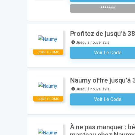
*******
Profitez de jusqu’à 3
Jusqu'à nouvel avis
Voir Le Code
CODE PROMO
Aucun Code N'est Nécess
Naumy offre jusqu’à 3
Jusqu'à nouvel avis
Voir Le Code
CODE PROMO
Aucun Code N'est Nécess
À ne pas manquer : bé
manteau chez Naumy