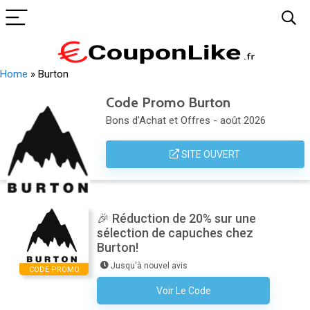
Home
»
Burton
Code Promo Burton
Bons d'Achat et Offres - août 2026
SITE OUVERT
🎉 Réduction de 20% sur une
sélection de capuches chez
Burton!
Jusqu'à nouvel avis
CODE PROMO
Voir Le Code
Aucun Code N'est Nécessaire