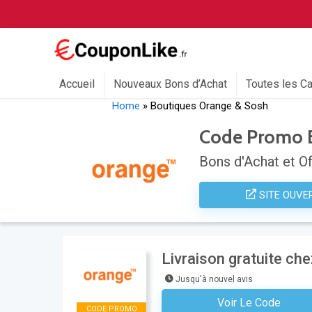
Accueil
Nouveaux Bons d’Achat
Toutes les C
Home
»
Boutiques Orange & Sosh
Code Promo B
Bons d'Achat et Of
SITE OUVE
Livraison gratuite ch
Jusqu'à nouvel avis
Voir Le Code
Aucun Code N'est Nécess
CODE PROMO