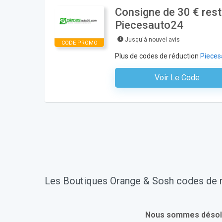
Consigne de 30 € res
Piecesauto24
Jusqu'à nouvel avis
CODE PROMO
Plus de codes de réduction
Pieces
Voir Le Code
Aucun Code N'est Nécess
Les Boutiques Orange & Sosh codes de r
Nous sommes désolés.