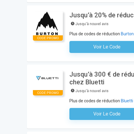
Jusqu’à 20% de réduct
Jusqu'à nouvel avis
Plus de codes de réduction
Burton
CODE PROMO
Voir Le Code
Aucun Code N'est Nécess
Jusqu’à 300 € de rédu
chez Bluetti
Jusqu'à nouvel avis
CODE PROMO
Plus de codes de réduction
Bluetti
Voir Le Code
Aucun Code N'est Nécess