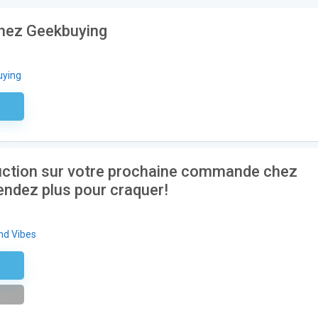
chez Geekbuying
uying
aire
duction sur votre prochaine commande chez
endez plus pour craquer!
nd Vibes
tique