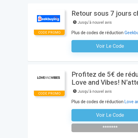
Retour sous 7 jours 
Jusqu'à nouvel avis
Plus de codes de réduction
Geekb
CODE PROMO
Voir Le Code
Aucun Code N'est Nécess
Profitez de 5€ de ré
Love and Vibes! N’att
Jusqu'à nouvel avis
CODE PROMO
Plus de codes de réduction
Love a
Voir Le Code
S'abonner À La Newsletter De La Bou
*******