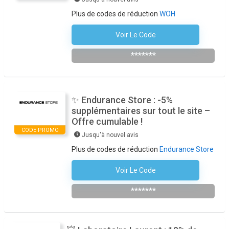
Plus de codes de réduction
WOH
Voir Le Code
Abonnez-Vous À La Newsletter
*******
✨ Endurance Store : -5%
supplémentaires sur tout le site –
Offre cumulable !
CODE PROMO
Jusqu'à nouvel avis
Plus de codes de réduction
Endurance Store
Voir Le Code
RUN5
*******