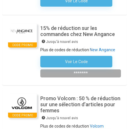
Voir Le Code
Aucun Code N'est Nécessaire
15% de réduction sur les
commandes chez New Angance
Jusqu'à nouvel avis
CODE PROMO
Plus de codes de réduction
New Angance
Voir Le Code
S'inscrire À La Newsletter
*******
Promo Volcom : 50 % de réduction
sur une sélection d’articles pour
femmes
CODE PROMO
Jusqu'à nouvel avis
Plus de codes de réduction
Volcom