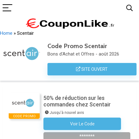
Home
»
Scentair
Code Promo Scentair
Bons d'Achat et Offres - août 2026
SITE OUVERT
50% de réduction sur les
commandes chez Scentair
Jusqu'à nouvel avis
CODE PROMO
Voir Le Code
S'inscrire À La Newsletter
*******