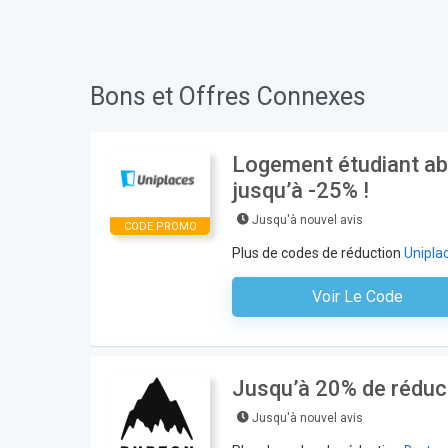
Bons et Offres Connexes
Logement étudiant ab
jusqu’à -25% !
Jusqu'à nouvel avis
CODE PROMO
Plus de codes de réduction
Unipla
Voir Le Code
Aucun Code N'est Nécess
Jusqu’à 20% de réduct
Jusqu'à nouvel avis