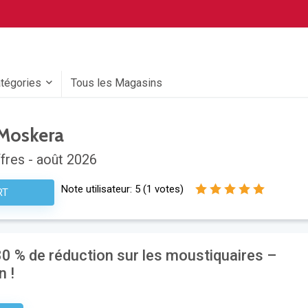
atégories
Tous les Magasins
Moskera
fres - août 2026
Note utilisateur:
5
(
1
votes)
RT
30 % de réduction sur les moustiquaires –
n !