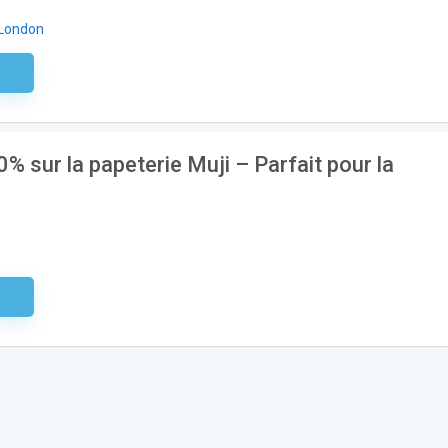
 London
aire
0% sur la papeterie Muji – Parfait pour la
aire