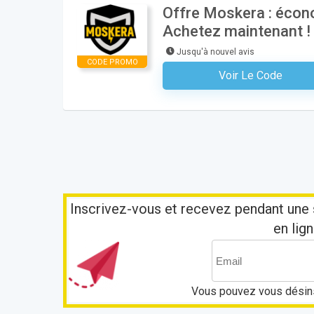
Offre Moskera : écono
Achetez maintenant !
Jusqu'à nouvel avis
CODE PROMO
Voir Le Code
Aucun Code N'est Nécess
Inscrivez-vous et recevez pendant une 
en lign
Vous pouvez vous désins