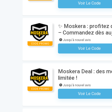
Voir Le Code
Aucun Code N'est Nécess
✨ Moskera : profitez 
– Commandez dès aujo
Jusqu'à nouvel avis
CODE PROMO
Voir Le Code
Aucun Code N'est Nécess
Moskera Deal : des mou
limitée !
Jusqu'à nouvel avis
CODE PROMO
Voir Le Code
Aucun Code N'est Nécess