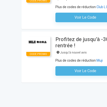
CODE PROMO
Plus de codes de réduction
Club L
Voir Le Code
Aucun Code N'est Nécess
Profitez de jusqu’à -3
rentrée !
Jusqu'à nouvel avis
CODE PROMO
Plus de codes de réduction
Muji
Voir Le Code
Aucun Code N'est Nécess