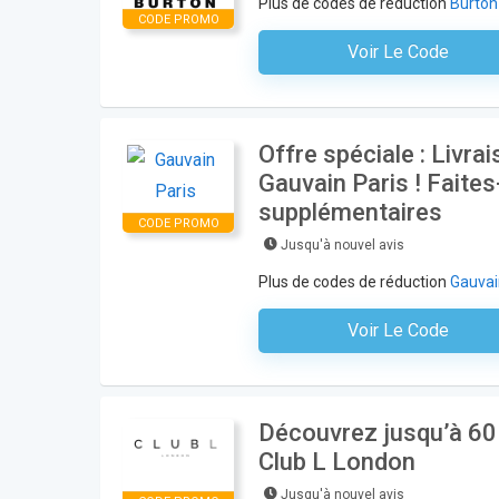
Plus de codes de réduction
Burton
CODE PROMO
Voir Le Code
Aucun Code N'est Nécess
Offre spéciale : Livr
Gauvain Paris ! Faites
supplémentaires
CODE PROMO
Jusqu'à nouvel avis
Plus de codes de réduction
Gauvai
Voir Le Code
Aucun Code N'est Nécess
Découvrez jusqu’à 60 
Club L London
Jusqu'à nouvel avis