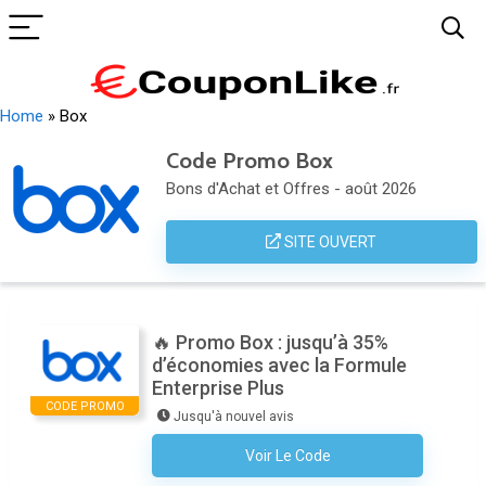
Home
»
Box
Code Promo Box
Bons d'Achat et Offres - août 2026
SITE OUVERT
🔥 Promo Box : jusqu’à 35%
d’économies avec la Formule
Enterprise Plus
CODE PROMO
Jusqu'à nouvel avis
Voir Le Code
Aucun Code N'est Nécessaire