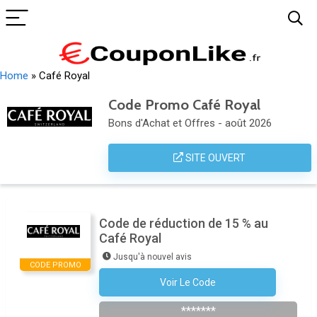
Home
»
Café Royal
Code Promo Café Royal
Bons d'Achat et Offres - août 2026
SITE OUVERT
Code de réduction de 15 % au
Café Royal
Jusqu'à nouvel avis
CODE PROMO
Voir Le Code
Abonnez-Vous À La Newsletter
*******