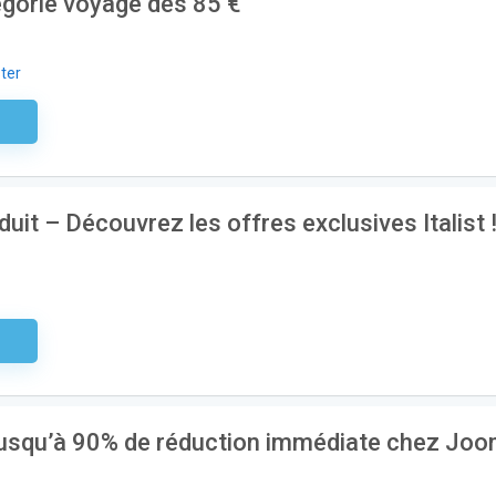
égorie voyage dès 85 €
ter
aire
duit – Découvrez les offres exclusives Italist 
aire
usqu’à 90% de réduction immédiate chez Jo