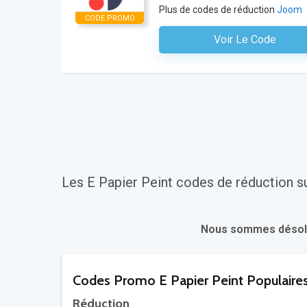
Plus de codes de réduction
Joom
CODE PROMO
Voir Le Code
Aucun Code N'est Nécess
Les E Papier Peint codes de réduction su
Nous sommes désolés.
Codes Promo E Papier Peint Populaire
Réduction