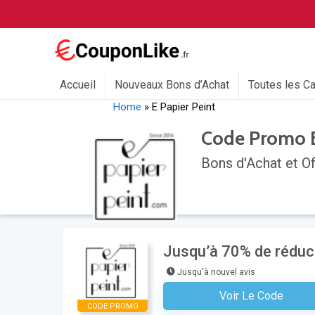
Accueil
Nouveaux Bons d’Achat
Toutes les C
Home
»
E Papier Peint
Code Promo E
Bons d'Achat et Of
Jusqu’à 70% de réduct
Jusqu'à nouvel avis
Voir Le Code
Aucun Code N'est Nécess
CODE PROMO