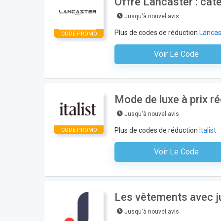
Offre Lancaster : cat
Jusqu'à nouvel avis
Plus de codes de réduction
Lancas
CODE PROMO
Voir Le Code
Aucun Code N'est Nécess
Mode de luxe à prix ré
Jusqu'à nouvel avis
Plus de codes de réduction
Italist
CODE PROMO
Voir Le Code
Aucun Code N'est Nécess
Les vêtements avec j
Jusqu'à nouvel avis