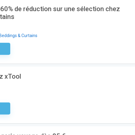
60% de réduction sur une sélection chez
tains
eddings & Curtains
aire
ez xTool
aire