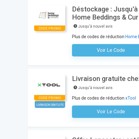
Déstockage : Jusqu’à 
Home Beddings & Cur
Jusqu'à nouvel avis
CODE PROMO
Plus de codes de réduction
Home B
Voir Le Code
Aucun Code N'est Nécess
Livraison gratuite ch
Jusqu'à nouvel avis
Plus de codes de réduction
xTool
CODE PROMO
LIVRAISON GRATUITE
Voir Le Code
Aucun Code N'est Nécess