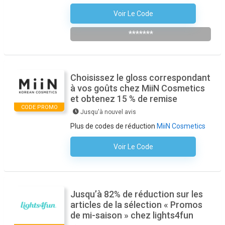
Voir Le Code
S'abonner À La Newsletter
*******
Choisissez le gloss correspondant
à vos goûts chez MiiΝ Cosmetics
et obtenez 15 % de remise
CODE PROMO
Jusqu'à nouvel avis
Plus de codes de réduction
MiiN Cosmetics
Voir Le Code
Aucun Code N'est Nécessaire
Jusqu’à 82% de réduction sur les
articles de la sélection « Promos
de mi-saison » chez lights4fun