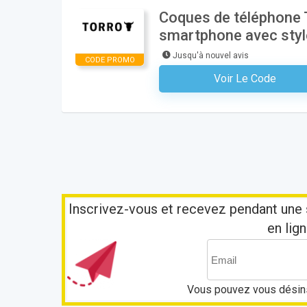
Coques de téléphone T
smartphone avec styl
Jusqu'à nouvel avis
CODE PROMO
Voir Le Code
Aucun Code N'est Nécess
Inscrivez-vous et recevez pendant une 
en lign
Vous pouvez vous désins