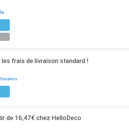
lla
etter
les frais de livraison standard !
 Sneakers
aire
rtir de 16,47€ chez HelloDeco