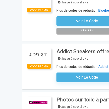
Jusqu'à nouvel avis
Plus de codes de réduction
Bluebe
CODE PROMO
Voir Le Code
S'inscrire À La Newsl
*******
Addict Sneakers offre 
Jusqu'à nouvel avis
Plus de codes de réduction
Addict
CODE PROMO
Voir Le Code
Aucun Code N'est Nécess
Photos sur toile à pa
Jusqu'à nouvel avis