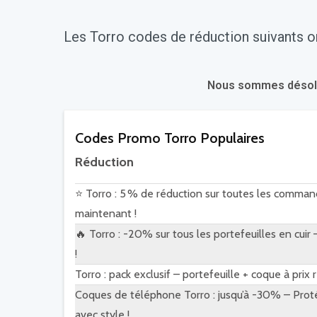
Les Torro codes de réduction suivants o
Nous sommes désolés.
Codes Promo Torro Populaires
Réduction
⭐ Torro : 5 % de réduction sur toutes les comma
maintenant !
🔥 Torro : -20% sur tous les portefeuilles en cuir
!
Torro : pack exclusif – portefeuille + coque à prix r
Coques de téléphone Torro : jusqu’à -30% – Pro
avec style !