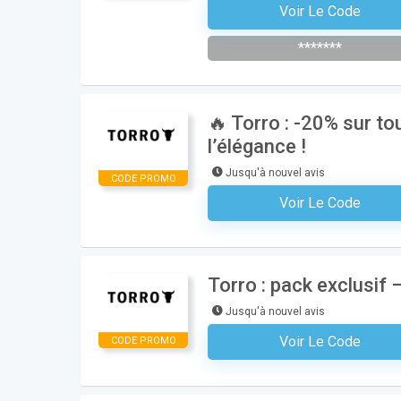
Voir Le Code
Abonnez-Vous À La Newsle
*******
🔥 Torro : -20% sur to
l’élégance !
Jusqu'à nouvel avis
CODE PROMO
Voir Le Code
Aucun Code N'est Nécess
Torro : pack exclusif –
Jusqu'à nouvel avis
Voir Le Code
CODE PROMO
Aucun Code N'est Nécess