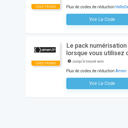
Plus de codes de réduction
HelloD
CODE PROMO
Voir Le Code
Aucun Code N'est Nécess
Le pack numérisation
lorsque vous utilisez
Jusqu'à nouvel avis
CODE PROMO
Plus de codes de réduction
Amen
Voir Le Code
Aucun Code N'est Nécess