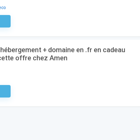
eco
aire
 hébergement + domaine en .fr en cadeau
 cette offre chez Amen
aire