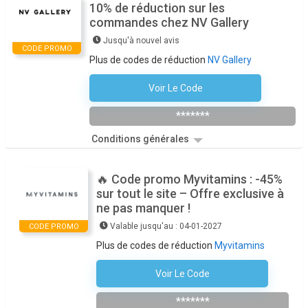
10% de réduction sur les
commandes chez NV Gallery
Jusqu'à nouvel avis
CODE PROMO
Plus de codes de réduction
NV Gallery
Voir Le Code
S'inscrire À La Newsletter
*******
Conditions générales
🔥 Code promo Myvitamins : -45%
sur tout le site – Offre exclusive à
ne pas manquer !
Valable jusqu'au : 04-01-2027
CODE PROMO
Plus de codes de réduction
Myvitamins
Voir Le Code
MONPACK
*******