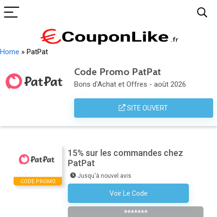
Home
»
PatPat
Code Promo PatPat
Bons d'Achat et Offres - août 2026
SITE OUVERT
15% sur les commandes chez
PatPat
Jusqu'à nouvel avis
CODE PROMO
Voir Le Code
S'abonner À La Newsletter
*******