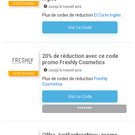
CODE PROMO
Jusqu'à nouvel avis
Plus de codes de réduction
El Corte Inglés
Voir Le Code
Aucun Code N'est Nécessaire
20% de réduction avec ce code
promo Freshly Cosmetics
Jusqu'à nouvel avis
CODE PROMO
Plus de codes de réduction
Freshly
Cosmetics
Voir Le Code
S'abonner À La Newsletter De La Boutique
*******
Offre JustFashionNow : promo