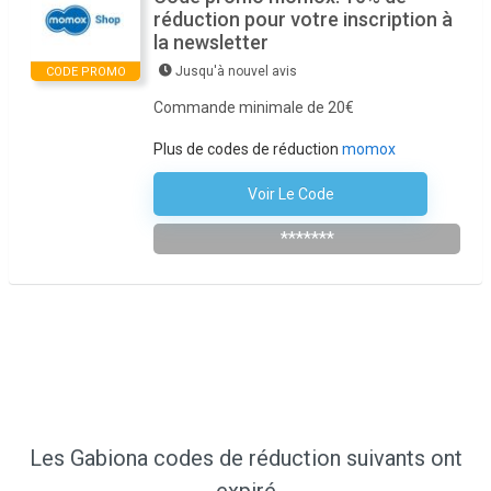
réduction pour votre inscription à
la newsletter
Jusqu'à nouvel avis
CODE PROMO
Commande minimale de 20€
Plus de codes de réduction
momox
Voir Le Code
S'abonner À La Newsletter
*******
Les Gabiona codes de réduction suivants ont