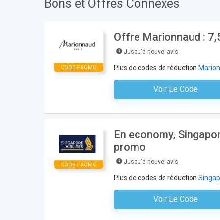
Bons et Offres Connexes
Offre Marionnaud : 7,
Jusqu'à nouvel avis
Plus de codes de réduction
Mario
CODE PROMO
Voir Le Code
Aucun Code N'est Nécess
En economy, Singapor
promo
Jusqu'à nouvel avis
CODE PROMO
Plus de codes de réduction
Singap
Voir Le Code
Aucun Code N'est Nécess