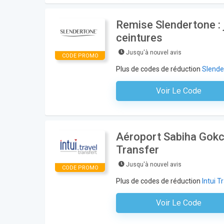
Remise Slendertone : 
ceintures
Jusqu'à nouvel avis
CODE PROMO
Plus de codes de réduction
Slende
Voir Le Code
Aucun Code N'est Nécess
Aéroport Sabiha Gokcen
Transfer
Jusqu'à nouvel avis
CODE PROMO
Plus de codes de réduction
Intui T
Voir Le Code
Aucun Code N'est Nécess