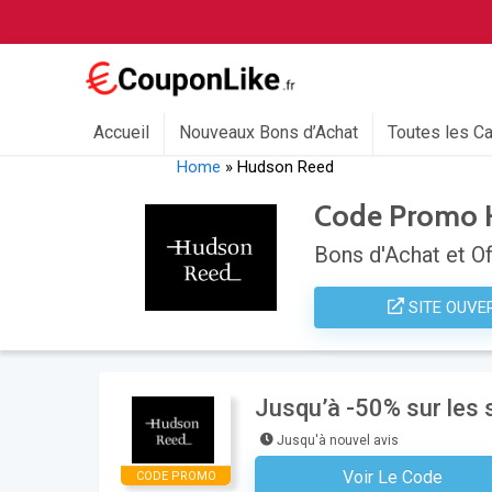
Accueil
Nouveaux Bons d’Achat
Toutes les C
Home
»
Hudson Reed
Code Promo 
Bons d'Achat et Of
SITE OUVE
Jusqu’à -50% sur les 
Jusqu'à nouvel avis
Voir Le Code
CODE PROMO
Aucun Code N'est Nécess