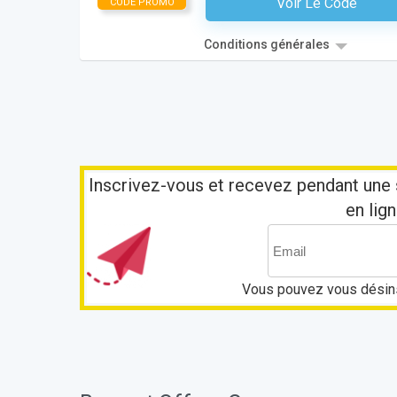
Voir Le Code
CODE PROMO
Aucun Code N'est Nécess
Conditions générales
Inscrivez-vous et recevez pendant une 
en lign
Vous pouvez vous désins