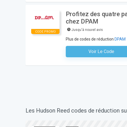
Profitez des quatre p
chez DPAM
Jusqu'à nouvel avis
CODE PROMO
Plus de codes de réduction
DPAM
Voir Le Code
Aucun Code N'est Nécess
Les Hudson Reed codes de réduction sui