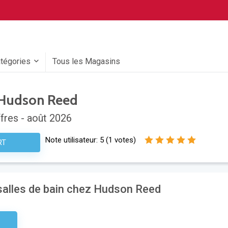
atégories
Tous les Magasins
Hudson Reed
fres - août 2026
Note utilisateur:
5
(
1
votes)
RT
salles de bain chez Hudson Reed
aire