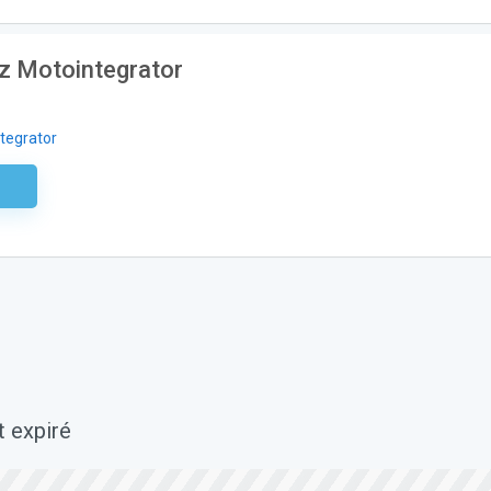
ez Motointegrator
tegrator
aire
t expiré