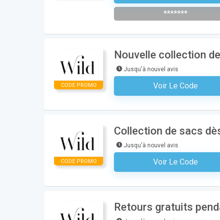
*******
Nouvelle collection d
Jusqu'à nouvel avis
Voir Le Code
CODE PROMO
Aucun Code N'est Nécess
Collection de sacs dè
Jusqu'à nouvel avis
Voir Le Code
CODE PROMO
Aucun Code N'est Nécess
Retours gratuits pend