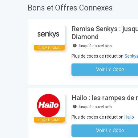
Bons et Offres Connexes
Remise Senkys : jusqu
Diamond
Jusqu'à nouvel avis
CODE PROMO
Plus de codes de réduction
Senky
Voir Le Code
Aucun Code N'est Nécess
Hailo : les rampes d
Jusqu'à nouvel avis
Plus de codes de réduction
Hailo
CODE PROMO
Voir Le Code
Aucun Code N'est Nécess