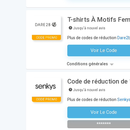
T-shirts À Motifs Fe
Jusqu'à nouvel avis
Plus de codes de réduction
Dare2
CODE PROMO
Voir Le Code
Aucun Code N'est Nécess
Conditions générales
Code de réduction de
Jusqu'à nouvel avis
Plus de codes de réduction
Senky
CODE PROMO
Voir Le Code
Abonnez-Vous À La Newsle
*******