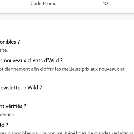
Code Promo
10
onibles ?
ite.
es nouveaux clients d'Wild ?
tidiennement afin d'offrir les meilleurs prix aux nouveaux et
ewsletter d'Wild ?
t vérifiés ?
érifiés
ld ?
res disponibles sur Couponlike. Bénéficiez de grandes réductions