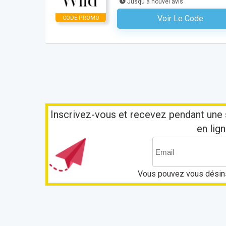
Jusqu'à nouvel avis
Voir Le Code
CODE PROMO
Aucun Code N'est Nécess
Inscrivez-vous et recevez pendant une 
en lign
Vous pouvez vous désins