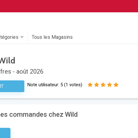
atégories
Tous les Magasins
Wild
fres - août 2026
Note utilisateur:
5
(
1
votes)
RT
 les commandes chez Wild
etter