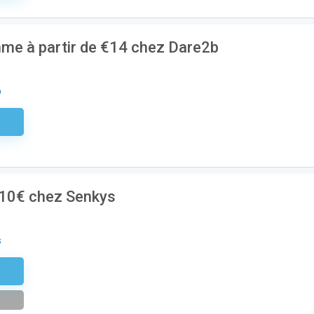
mme à partir de €14 chez Dare2b
b
aire
 10€ chez Senkys
s
tter