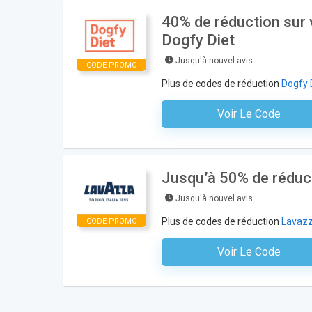
40% de réduction sur
Dogfy Diet
Jusqu'à nouvel avis
CODE PROMO
Plus de codes de réduction
Dogfy 
Voir Le Code
Aucun Code N'est Nécess
Jusqu’à 50% de réduc
Jusqu'à nouvel avis
Plus de codes de réduction
Lavaz
CODE PROMO
Voir Le Code
Aucun Code N'est Nécess