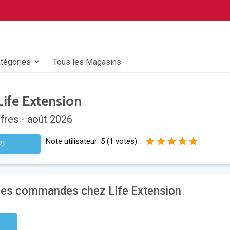
atégories
Tous les Magasins
ife Extension
fres - août 2026
Note utilisateur:
5
(
1
votes)
RT
 les commandes chez Life Extension
etter