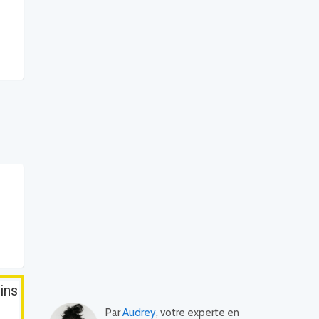
ins
Par
Audrey
, votre experte en