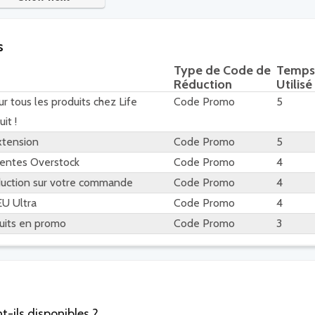
s
Type de Code de
Temps
Réduction
Utilisé
ur tous les produits chez Life
Code Promo
5
it !
xtension
Code Promo
5
 ventes Overstock
Code Promo
4
duction sur votre commande
Code Promo
4
EU Ultra
Code Promo
4
duits en promo
Code Promo
3
-ils disponibles ?