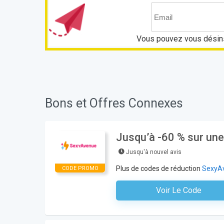
Vous pouvez vous désins
Bons et Offres Connexes
Jusqu’à -60 % sur une
Jusqu'à nouvel avis
Plus de codes de réduction
SexyA
CODE PROMO
Voir Le Code
Aucun Code N'est Nécess