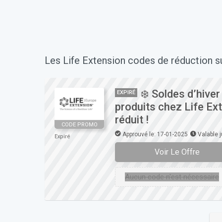
Les Life Extension codes de réduction su
❄️ Soldes d’hiver
EXPIRÉ
produits chez Life Ext
réduit !
CODE PROMO
Approuvé le: 17-01-2025
Valable 
Expiré
Voir Le Offre
Aucun code n'est nécessaire