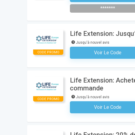
*******
Life Extension: Jusqu
Jusqu'à nouvel avis
Voir Le Code
CODE PROMO
Aucun Code N'est Nécess
Life Extension: Achet
commande
Jusqu'à nouvel avis
CODE PROMO
Voir Le Code
Aucun Code N'est Nécess
Life Extension: 20% de