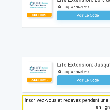
Jusqu'à nouvel avis
Voir Le Code
CODE PROMO
Aucun Code N'est Nécess
Life Extension: Jusqu
Jusqu'à nouvel avis
Voir Le Code
CODE PROMO
Aucun Code N'est Nécess
Inscrivez-vous et recevez pendant une 
en lign