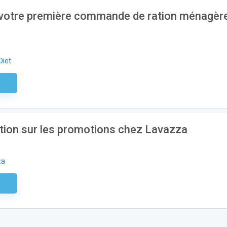
 votre première commande de ration ménagèr
Diet
aire
tion sur les promotions chez Lavazza
za
aire