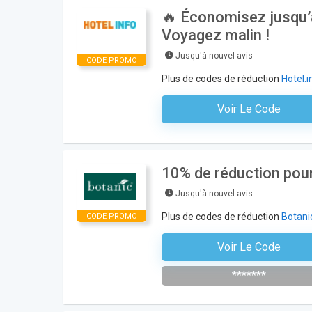
🔥 Économisez jusqu’à
Voyagez malin !
Jusqu'à nouvel avis
CODE PROMO
Plus de codes de réduction
Hotel.i
Voir Le Code
Aucun Code N'est Nécess
10% de réduction pour
Jusqu'à nouvel avis
Plus de codes de réduction
Botani
CODE PROMO
Voir Le Code
S'abonner À La Newsl
*******