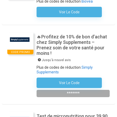
Plus de codes de réduction
Biovea
Voir Le Code
Aucun Code N'est Nécessaire
🔥Profitez de 10% de bon d’achat
chez Simply Supplements –
Prenez soin de votre santé pour
CODE PROMO
moins !
Jusqu'à nouvel avis
Plus de codes de réduction
Simply
Supplements
Voir Le Code
S'inscrire À La Newsletter De La Boutique
*******
Test de micronutrition pour 39,90