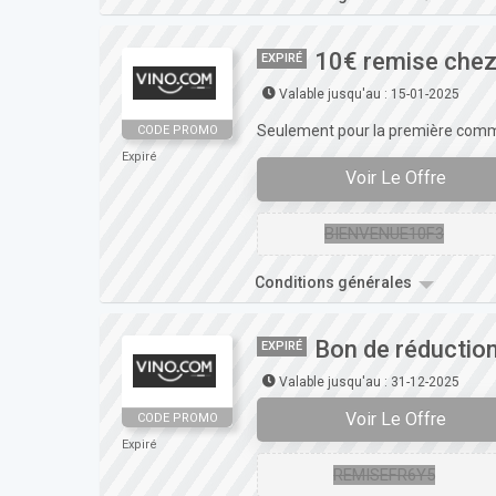
10€ remise chez
EXPIRÉ
Valable jusqu'au : 15-01-2025
Seulement pour la première co
CODE PROMO
Expiré
Voir Le Offre
BIENVENUE10F3
Conditions générales
Bon de réductio
EXPIRÉ
Valable jusqu'au : 31-12-2025
Voir Le Offre
CODE PROMO
Expiré
REMISEFR6Y5