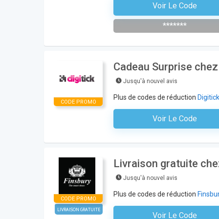
Voir Le Code
S'inscrire À La Newsl
*******
Cadeau Surprise chez 
Jusqu'à nouvel avis
Plus de codes de réduction
Digitic
CODE PROMO
Voir Le Code
Aucun Code N'est Nécess
Livraison gratuite ch
Jusqu'à nouvel avis
Plus de codes de réduction
Finsbu
CODE PROMO
LIVRAISON GRATUITE
Voir Le Code
Aucun Code N'est Nécess