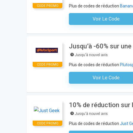
Plus de codes de réduction
Banan
CODE PROMO
Voir Le Code
Aucun Code N'est Nécess
Jusqu’à -60% sur une 
Jusqu'à nouvel avis
Plus de codes de réduction
Plutos
CODE PROMO
Voir Le Code
Aucun Code N'est Nécess
10% de réduction sur
Jusqu'à nouvel avis
Plus de codes de réduction
Just G
CODE PROMO