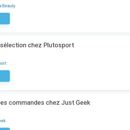
a Beauty
aire
sélection chez Plutosport
port
aire
 les commandes chez Just Geek
eek