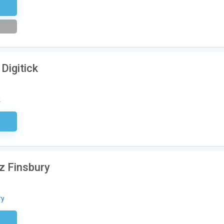
etter
Digitick
k
aire
ez Finsbury
ry
aire