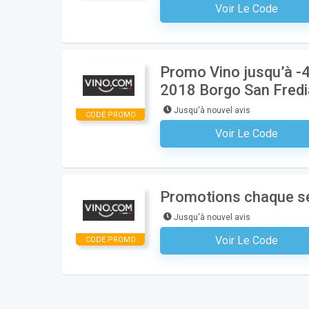
Voir Le Code
Aucun Code N'est Nécess
Promo Vino jusqu’à -4
2018 Borgo San Fred
Jusqu'à nouvel avis
CODE PROMO
Voir Le Code
Aucun Code N'est Nécess
Promotions chaque se
Jusqu'à nouvel avis
Voir Le Code
CODE PROMO
Aucun Code N'est Nécess