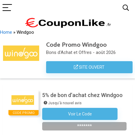
Home
»
Windgoo
Code Promo Windgoo
Bons d'Achat et Offres - août 2026
SITE OUVERT
5% de bon d’achat chez Windgoo
Jusqu'à nouvel avis
CODE PROMO
Voir Le Code
S'inscrire À La Newsletter De La Boutique
*******