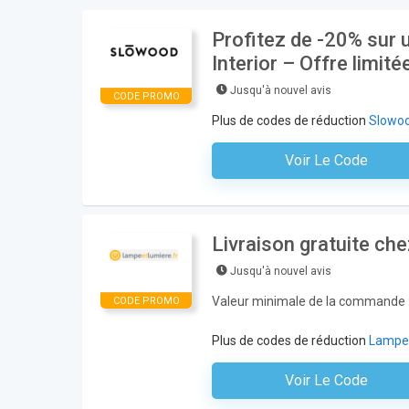
Profitez de -20% sur 
Interior – Offre limitée
Jusqu'à nouvel avis
CODE PROMO
Plus de codes de réduction
Slowoo
Voir Le Code
Aucun Code N'est Nécess
Livraison gratuite c
Jusqu'à nouvel avis
Valeur minimale de la commande :
CODE PROMO
Plus de codes de réduction
Lampe
Voir Le Code
Aucun Code N'est Nécess