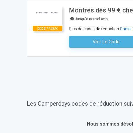
Montres dès 99 € che
Jusqu'à nouvel avis
Plus de codes de réduction
Daniel
CODE PROMO
Voir Le Code
Aucun Code N'est Nécess
Les Camperdays codes de réduction suiv
Nous sommes désolés.