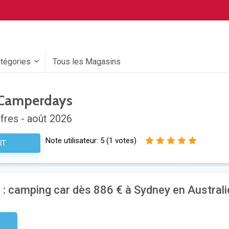
atégories
Tous les Magasins
Camperdays
fres - août 2026
Note utilisateur:
5
(
1
votes)
RT
: camping car dès 886 € à Sydney en Australi
aire