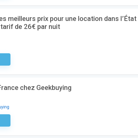
s meilleurs prix pour une location dans l’État
arif de 26€ par nuit
aire
 France chez Geekbuying
uying
aire