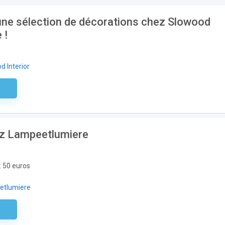
une sélection de décorations chez Slowood
 !
d Interior
aire
hez Lampeetlumiere
 50 euros
etlumiere
aire