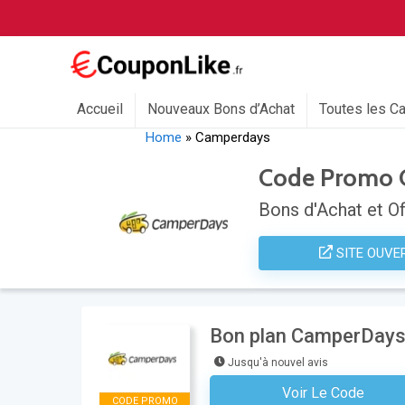
Accueil
Nouveaux Bons d’Achat
Toutes les C
Home
»
Camperdays
Code Promo 
Bons d'Achat et Of
SITE OUVE
Bon plan CamperDays 
Jusqu'à nouvel avis
Voir Le Code
Aucun Code N'est Nécess
CODE PROMO