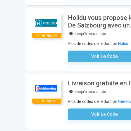
Holidu vous propose le
De Salzbourg avec un t
Jusqu'à nouvel avis
CODE PROMO
Plus de codes de réduction
Holidu
Voir Le Code
Aucun Code N'est Nécess
Livraison gratuite en
Jusqu'à nouvel avis
Plus de codes de réduction
Geekb
CODE PROMO
Voir Le Code
Aucun Code N'est Nécess