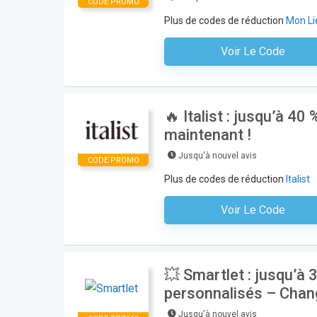
CODE PROMO
Plus de codes de réduction
Mon Li
Voir Le Code
Aucun Code N'est Nécess
🔥 Italist : jusqu’à 4
maintenant !
Jusqu'à nouvel avis
CODE PROMO
Plus de codes de réduction
Italist
Voir Le Code
Aucun Code N'est Nécess
💥 Smartlet : jusqu’à 
personnalisés – Chang
Jusqu'à nouvel avis