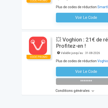
CODE PROMO
Plus de codes de réduction
Smartl
Voir Le Code
Aucun Code N'est Nécess
💥 Voghion : 21€ de 
Profitez-en !
Valable jusqu'au : 31-08-2026
CODE PROMO
Plus de codes de réduction
Voghi
Voir Le Code
VOGSM
*******
Conditions générales