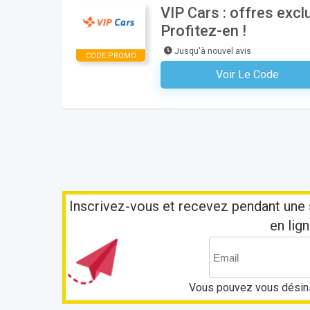
VIP Cars : offres exclu
Profitez-en !
Jusqu'à nouvel avis
CODE PROMO
Voir Le Code
Aucun Code N'est Nécess
Inscrivez-vous et recevez pendant une 
en lign
Vous pouvez vous désins