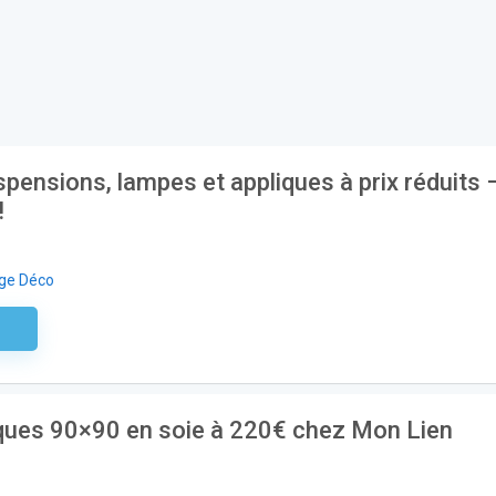
spensions, lampes et appliques à prix réduits 
!
age Déco
aire
iques 90×90 en soie à 220€ chez Mon Lien