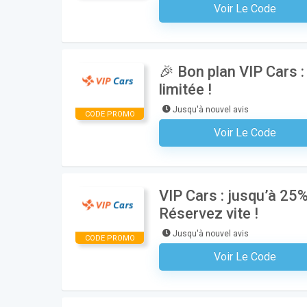
Voir Le Code
Aucun Code N'est Nécess
🎉 Bon plan VIP Cars :
limitée !
Jusqu'à nouvel avis
CODE PROMO
Voir Le Code
Aucun Code N'est Nécess
VIP Cars : jusqu’à 25%
Réservez vite !
Jusqu'à nouvel avis
CODE PROMO
Voir Le Code
Aucun Code N'est Nécess