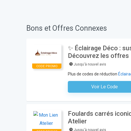
Bons et Offres Connexes
✨ Éclairage Déco : su
Découvrez les offres 
Jusqu'à nouvel avis
CODE PROMO
Plus de codes de réduction
Éclair
Voir Le Code
Aucun Code N'est Nécess
Foulards carrés icon
Atelier
Jusqu'à nouvel avis