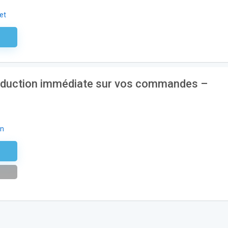
et
aire
réduction immédiate sur vos commandes –
on
R21