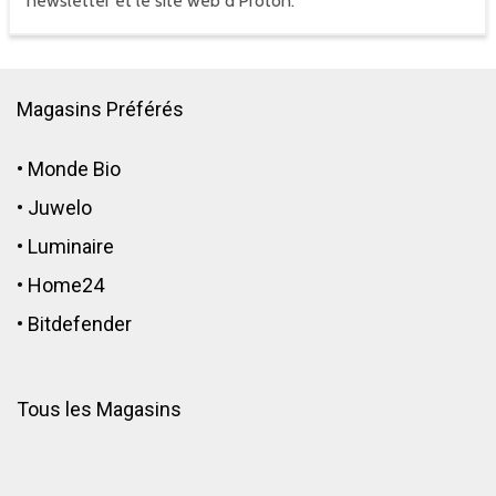
newsletter et le site web d'Proton.
Magasins Préférés
•
Monde Bio
•
Juwelo
•
Luminaire
•
Home24
•
Bitdefender
Tous les Magasins