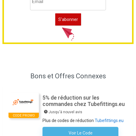
Bons et Offres Connexes
5% de réduction sur les
commandes chez Tubefittings.eu
Jusqu'à nouvel avis
CODE PROMO
Plus de codes de réduction
Tubefittings.eu
Voir Le Code
S'inscrire À La Newsletter