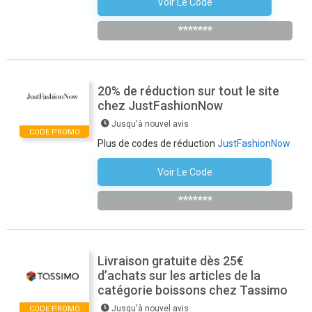
Voir Le Code
S'inscrire À La Newsletter
*******
20% de réduction sur tout le site
chez JustFashionNow
Jusqu'à nouvel avis
CODE PROMO
Plus de codes de réduction
JustFashionNow
Voir Le Code
FRVIP20
*******
Livraison gratuite dès 25€
d’achats sur les articles de la
catégorie boissons chez Tassimo
Jusqu'à nouvel avis
CODE PROMO