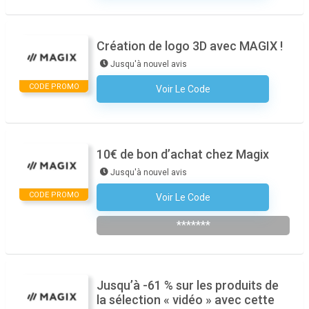
Création de logo 3D avec MAGIX !
Jusqu'à nouvel avis
CODE PROMO
Voir Le Code
Aucun Code N'est Nécessaire
10€ de bon d’achat chez Magix
Jusqu'à nouvel avis
CODE PROMO
Voir Le Code
S'abonner À La Newsletter De La Boutique
*******
Jusqu’à -61 % sur les produits de
la sélection « vidéo » avec cette