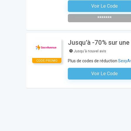
Voir Le Code
S'abonner À La Newsletter De La Bou
*******
Jusqu’à -70% sur une
Jusqu'à nouvel avis
Plus de codes de réduction
SexyA
CODE PROMO
Voir Le Code
Aucun Code N'est Nécess