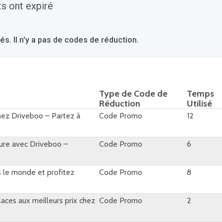
s ont expiré
 Il n'y a pas de codes de réduction.
Type de Code de
Temps
Réduction
Utilisé
hez Driveboo – Partez à
Code Promo
12
iture avec Driveboo –
Code Promo
6
s le monde et profitez
Code Promo
8
places aux meilleurs prix chez
Code Promo
2