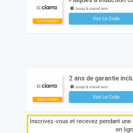
Jusqu'à nouvel avis
Voir Le Code
Aucun Code N'est Nécess
CODE PROMO
2 ans de garantie incl
Jusqu'à nouvel avis
Voir Le Code
Aucun Code N'est Nécess
CODE PROMO
Inscrivez-vous et recevez pendant une 
en lign