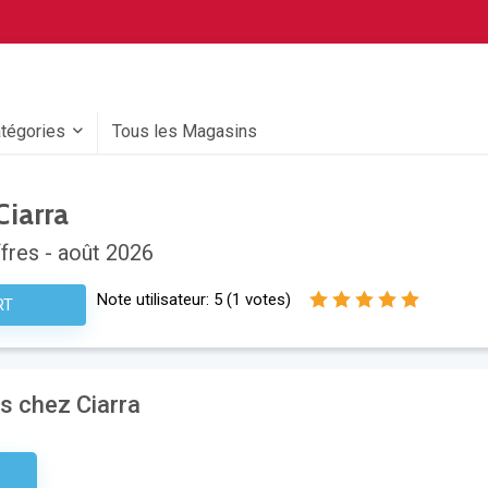
atégories
Tous les Magasins
iarra
fres - août 2026
Note utilisateur:
5
(
1
votes)
RT
 chez Ciarra
etter