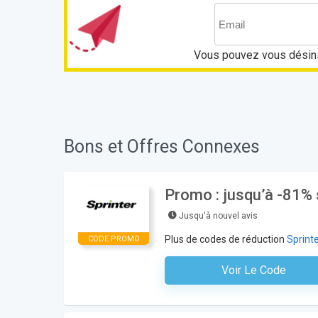
Vous pouvez vous désins
Bons et Offres Connexes
Promo : jusqu’à -81% s
Jusqu'à nouvel avis
Plus de codes de réduction
Sprint
CODE PROMO
Voir Le Code
Aucun Code N'est Nécess