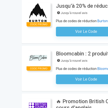
Jusqu’à 20% de réduct
Jusqu'à nouvel avis
Plus de codes de réduction
Burton
CODE PROMO
Voir Le Code
Aucun Code N'est Nécess
Bloomcabin : 2 produit
Jusqu'à nouvel avis
Plus de codes de réduction
Bloom
CODE PROMO
Voir Le Code
Aucun Code N'est Nécess
🔥 Promotion British 
cours d’anglais