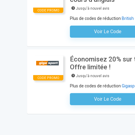
Jusqu'à nouvel avis
CODE PROMO
Plus de codes de réduction
British
Voir Le Code
Aucun Code N'est Nécess
Économisez 20% sur t
Offre limitée !
Jusqu'à nouvel avis
CODE PROMO
Plus de codes de réduction
Gigasp
Voir Le Code
Aucun Code N'est Nécess