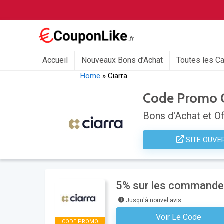
Accueil
Nouveaux Bons d’Achat
Toutes les C
Home
»
Ciarra
Code Promo C
Bons d'Achat et Of
SITE OUVE
5% sur les commandes
Jusqu'à nouvel avis
Voir Le Code
S'inscrire À La Newsl
CODE PROMO