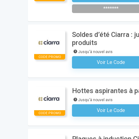
*******
Soldes d’été Ciarra : 
produits
Jusqu'à nouvel avis
CODE PROMO
Voir Le Code
Aucun Code N'est Nécess
Hottes aspirantes à p
Jusqu'à nouvel avis
Voir Le Code
Aucun Code N'est Nécess
CODE PROMO
Plaques à induction C